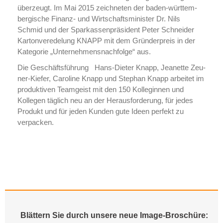
überzeugt. Im Mai 2015 zeichneten der ba­den-würt­tem­
ber­gi­sche Finanz- und Wirt­schafts­mi­nis­ter Dr. Nils
Schmid und der Spar­kas­sen­prä­si­dent Peter Schneider
Kar­ton­ver­ede­lung KNAPP mit dem Grün­der­preis in der
Kategorie „Un­ter­neh­mens­nach­fol­ge“ aus.
Die Ge­schäfts­füh­rung Hans-Dieter Knapp, Jeanette Zeu­
ner-Kie­fer, Caroline Knapp und Stephan Knapp arbeitet im
produktiven Teamgeist mit den 150 Kolleginnen und
Kollegen täglich neu an der Her­aus­for­de­rung, für jedes
Produkt und für jeden Kunden gute Ideen perfekt zu
verpacken.
Blättern Sie durch unsere neue Image-Broschüre: