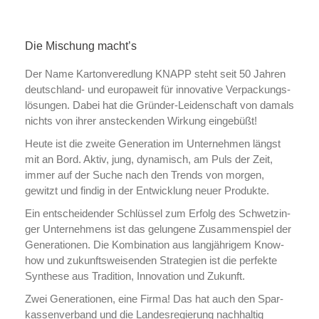
Die Mischung macht’s
Der Name Kar­ton­ver­ed­lung KNAPP steht seit 50 Jahren
deutsch­land- und europaweit für innovative Ver­pa­ckungs­
lö­sun­gen. Dabei hat die Grün­der-Lei­den­schaft von damals
nichts von ihrer an­ste­cken­den Wirkung eingebüßt!
Heute ist die zweite Generation im Unternehmen längst
mit an Bord. Aktiv, jung, dynamisch, am Puls der Zeit,
immer auf der Suche nach den Trends von morgen,
gewitzt und findig in der Entwicklung neuer Produkte.
Ein ent­schei­den­der Schlüssel zum Erfolg des Schwet­zin­
ger Un­ter­neh­mens ist das gelungene Zu­sam­men­spiel der
Ge­ne­ra­tio­nen. Die Kombination aus lang­jäh­ri­gem Know-
how und zu­kunfts­wei­sen­den Strategien ist die perfekte
Synthese aus Tradition, Innovation und Zukunft.
Zwei Ge­ne­ra­tio­nen, eine Firma! Das hat auch den Spar­
kas­sen­ver­band und die Lan­des­re­gie­rung nachhaltig