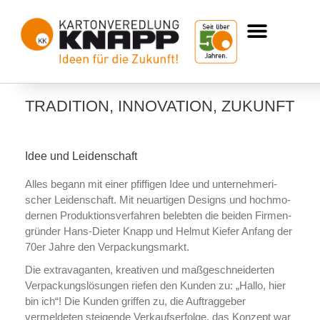
TRADITION, INNOVATION, ZUKUNFT
Idee und Leidenschaft
Alles begann mit einer pfiffigen Idee und un­ter­neh­me­ri­
scher Lei­den­schaft. Mit neuartigen Designs und hoch­mo­
der­nen Pro­duk­ti­ons­ver­fah­ren belebten die beiden Fir­men­
grün­der Hans-Dieter Knapp und Helmut Kiefer Anfang der
70er Jahre den Ver­pa­ckungs­markt.
Die ex­tra­va­gan­ten, kreativen und ma­ß­ge­schnei­der­ten
Ver­pa­ckungs­lö­sun­gen riefen den Kunden zu: „Hallo, hier
bin ich“! Die Kunden griffen zu, die Auf­trag­ge­ber
vermeldeten steigende Ver­kaufs­er­fol­ge, das Konzept war