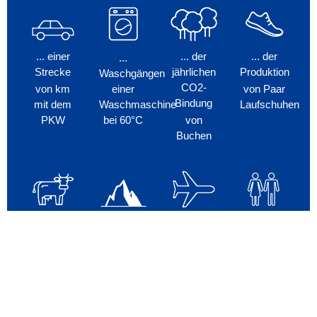
... einer
... der
... der
...
Strecke
jährlichen
Produktion
Waschgängen
CO2-
von
km
einer
von
Paar
Bindung
mit dem
Waschmaschine
Laufschuhen
PKW
bei 60°C
von
Buchen
... der
... dem
... dem
...
Herstellung
Schmelzen
jährlichen
Economy-
CO2-
von
kg
von
qm
Flügen
Fußabdruck
Rindfleisch
sommerlicher
von
Eisfläche
München
von
in der
nach
Bundesbürgern
Arktis
Berlin