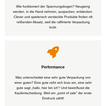
auf unseren multifunktionalen Verpackungsvarianten
Wie funktioniert der Spannungsbogen? Neugierig
lassen sich auch nützliche Informationen gut
werden, in die Hand nehmen, auspacken, entdecken.
verstecken. Zum Beispiel Anti-Diebstahl-Strips oder
Clever und spielerisch versteckte Produkte finden oft
Spezialcodierungen.
reißenden Absatz, weil die raffinierte Verpackung
lockt.
Mit einer ungewöhnlichen Verpackungslösung ist Ihr
Produkt den entscheidenden Schritt voraus. Unsere
innovative Ideenschmiede überzeugt mit gewagten
Performance
Stanzungen,
formenstarken Verpackungen, faszinierenden
Was unterscheidet eine sehr gute Verpackung von
Veredelungsvariationen.
einer guten? Eine gute reiht sich brav ein, eine sehr
Oder einfach mal nur mit viel Raum für
gute sagt „hallo, hier bin ich“! Und beeinflusst die
ausdrucksstarke Bilder und interaktive Gimmicks.
Kaufentscheidung. Weil am „point of sale“ der erste
Eindruck zählt!