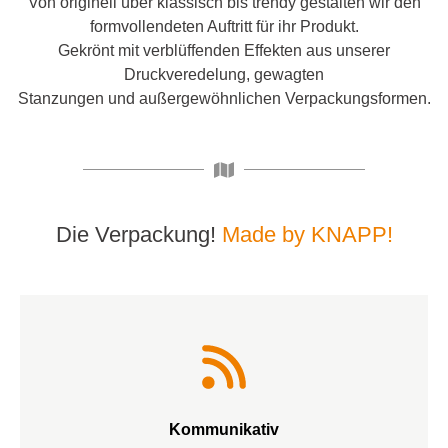
Von originell über klassisch bis trendy gestalten wir den
formvollendeten Auftritt für ihr Produkt.
Gekrönt mit verblüffenden Effekten aus unserer
Druckveredelung, gewagten
Stanzungen und außergewöhnlichen Verpackungsformen.
Die Verpackung!
Made by KNAPP!
Entscheidend ist: ein erfolgreiches Produkt braucht
ein markantes Verpackungsdesign, um die
gewünschte Zielgruppe anzusprechen. Strategie,
Kommunikativ
Layout, Effekte, Materialauswahl: unser junges und