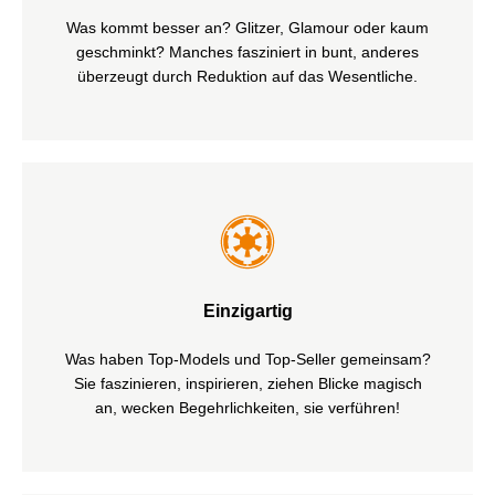
kreatives Team weiß, wie und worum es geht! Und
Was kommt besser an? Glitzer, Glamour oder kaum
hat die Stärken Ihres Produktes und im Ergebnis
geschminkt? Manches fasziniert in bunt, anderes
Ihren Wettbewerbsvorteil immer fest im Blick!
überzeugt durch Reduktion auf das Wesentliche.
Einzigartige Verpackungslösungen sorgen für die
unverwechselbare Präsentation auf dem Laufsteg
der Begehrlichkeiten. Von originell über klassisch bis
Einzigartig
trendy gestalten wir den formvollendeten Auftritt für
Ihr Produkt und stellen es gekonnt ins Rampenlicht.
Was haben Top-Models und Top-Seller gemeinsam?
Gekrönt mit verblüffenden Effekten aus unserer
Sie faszinieren, inspirieren, ziehen Blicke magisch
Druckveredelung der unbegrenzten Möglichkeiten.
an, wecken Begehrlichkeiten, sie verführen!